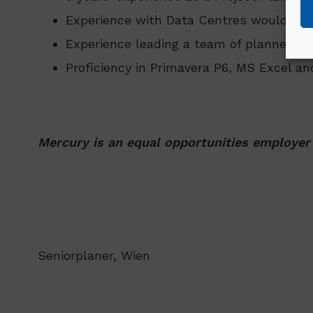
Experience with Data Centres would be
Experience leading a team of planners w
Proficiency in Primavera P6, MS Excel an
Mercury is an equal opportunities employer
Seniorplaner, Wien