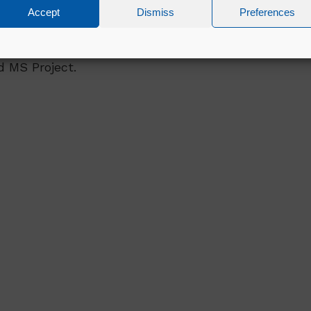
Accept
Dismiss
Preferences
 an advantage
ith excellent communication and organisation skill
d MS Project.