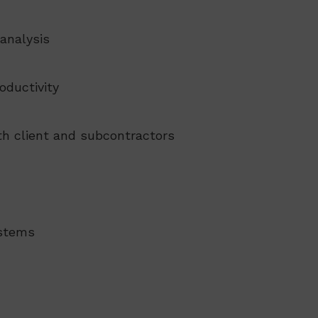
 analysis
oductivity
th client and subcontractors
ystems