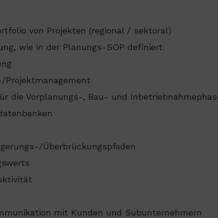
rtfolio von Projekten (regional / sektoral)
ung, wie in der Planungs-SOP definiert.
ung
s-/Projektmanagement
für die Vorplanungs-, Bau- und Inbetriebnahmephas
sdatenbanken
zögerungs-/Überbrückungspfaden
gswerts
ktivität
ommunikation mit Kunden und Subunternehmern