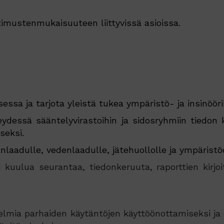
timustenmukaisuuteen liittyvissä asioissa.
sa ja tarjota yleistä tukea ympäristö- ja insinööri
teydessä sääntelyvirastoihin ja sidosryhmiin tiedon
seksi.
laadulle, vedenlaadulle, jätehuollolle ja ympäristöo
oi kuulua seurantaa, tiedonkeruuta, raporttien kirjo
elmia parhaiden käytäntöjen käyttöönottamiseksi ja e