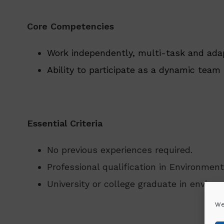
Core Competencies
Work independently, multi-task and ada
Ability to participate as a dynamic tea
Essential Criteria
No previous experiences required.
Professional qualification in Environmenta
University or college graduate in environ
We