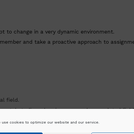
pt to change in a very dynamic environment.
m member and take a proactive approach to assignm
l field.
mental studies, planning, geography, or related fiel
 use cookies to optimize our website and our service.