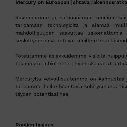
Mercury on Euroopan johtava rakennusratkai
Rakennamme ja hallinnoimme monimutkaisia 
tarjoamaan teknologioita ja elämää mullis
mahdollisuuden saavuttaa uskomattomia as
keskittymisensä antavat meille mahdollisuude
Toteutamme asiakkaidemme visioita huippuluok
teknologia ja biotieteet, hyperskaalatut data
Mercurylla velvollisuutemme on kannustaa 
tarjoamme heille haastavia kehitysmahdollis
täyden potentiaalinsa.
Roolien laajuus: