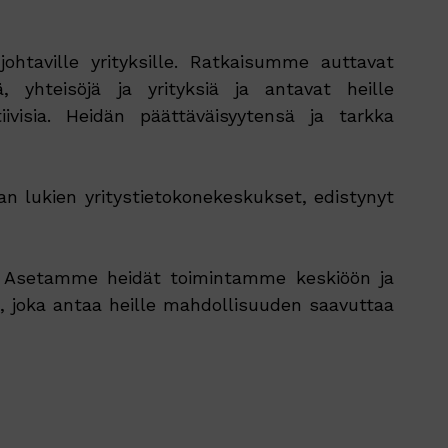
htaville yrityksille. Ratkaisumme auttavat
, yhteisöjä ja yrityksiä ja antavat heille
visia. Heidän päättäväisyytensä ja tarkka
an lukien yritystietokonekeskukset, edistynyt
n. Asetamme heidät toimintamme keskiöön ja
, joka antaa heille mahdollisuuden saavuttaa