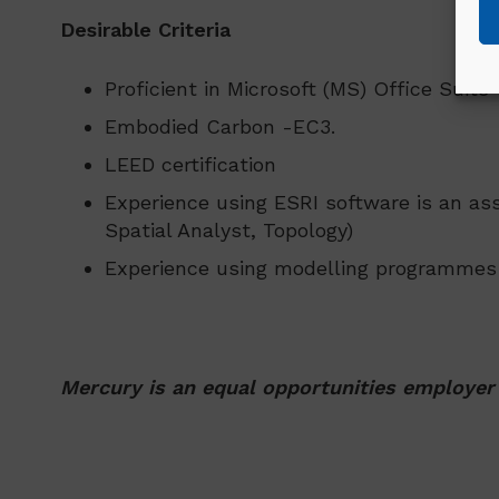
Desirable Criteria
Proficient in Microsoft (MS) Office Suite
Embodied Carbon -EC3.
LEED certification
Experience using ESRI software is an as
Spatial Analyst, Topology)
Experience using modelling programmes 
Mercury is an equal opportunities employer