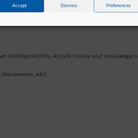
Accept
Dismiss
Preferences
set (ArcMap/ArcPro, ArcGIS Online and knowledge of
(Navisworks, etc)