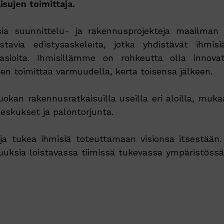
sujen toimittaja.
​​suunnittelu- ja rakennusprojekteja maailman jo
tavia edistysaskeleita, jotka yhdistävät ihmisiä
ioita. Ihmisillämme on rohkeutta olla innovatii
n toimittaa varmuudella, kerta toisensa jälkeen.
an rakennusratkaisuilla useilla eri aloilla, muka
keskukset ja palontorjunta.
ja tukea ihmisiä toteuttamaan visionsa itsestää
uuksia loistavassa tiimissä tukevassa ympäristössä