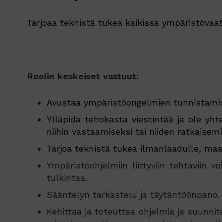
Tarjoaa teknistä tukea kaikissa ympäristövaa
Roolin keskeiset vastuut:
Avustaa ympäristöongelmien tunnistamises
Ylläpidä tehokasta viestintää ja ole yh
niihin vastaamiseksi tai niiden ratkaisemi
Tarjoa teknistä tukea ilmanlaadulle, maan
Ympäristöohjelmiin liittyviin tehtäviin v
tulkintaa.
Sääntelyn tarkastelu ja täytäntöönpano.
Kehittää ja toteuttaa ohjelmia ja suunnit