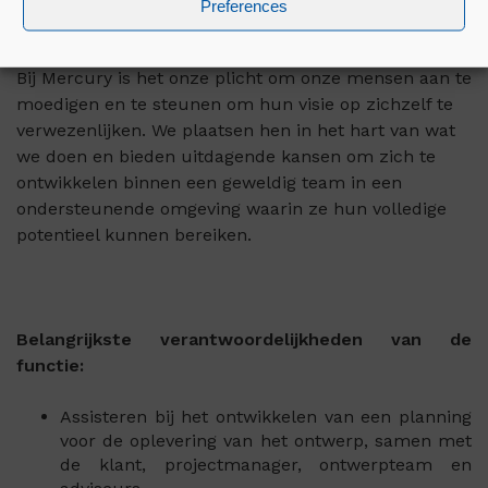
Preferences
Hyperscale datacenters en brandbeveiliging.
Bij Mercury is het onze plicht om onze mensen aan te
moedigen en te steunen om hun visie op zichzelf te
verwezenlijken. We plaatsen hen in het hart van wat
we doen en bieden uitdagende kansen om zich te
ontwikkelen binnen een geweldig team in een
ondersteunende omgeving waarin ze hun volledige
potentieel kunnen bereiken.
Belangrijkste verantwoordelijkheden van de
functie:
Assisteren bij het ontwikkelen van een planning
voor de oplevering van het ontwerp, samen met
de klant, projectmanager, ontwerpteam en