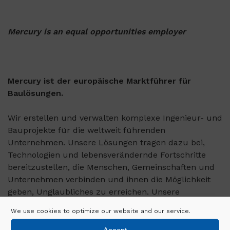
Mercury is an equal opportunities employer
Mercury ist der europäische Marktführer für
Baulösungen.
Wir erstellen und verwalten komplexe Ingenieur- und
Bauprojekte für die weltweit führenden
Unternehmen. Unsere Lösungen tragen dazu bei,
Technologien und lebensverändernde Fortschritte
bereitzustellen, die Menschen, Gemeinschaften und
Unternehmen verbinden und ihnen die Möglichkeit
geben, Unglaubliches zu erreichen. Unsere
Mitarbeiter haben den Mut, innovativ zu sein. Ihre
We use cookies to optimize our website and our service.
Entschlossenheit und ihr scharfer Fokus ermöglichen
es uns, immer wieder mit Sicherheit zu liefern.