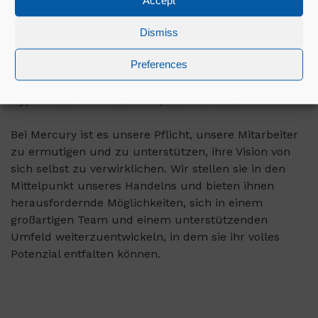
Accept
Wir verwirklichen die Visionen unserer Kunden durch
Dismiss
hochmoderne Konstruktionslösungen in zahlreichen
Preferences
Sektoren, darunter: Unternehmens-Rechenzentren,
Spitzentechnologie und Biowissenschaften,
Hyperscale-Rechenzentren, Brandschutz.
Bei Mercury ist es unsere Pflicht, unsere Mitarbeiter
zu ermutigen und zu unterstützen, ihre Vision von
sich selbst zu verwirklichen. Wir stellen sie in den
Mittelpunkt unseres Handelns und bieten ihnen
herausfordernde Möglichkeiten, sich in einem
großartigen Team und einem unterstützenden
Umfeld weiterzuentwickeln, in dem sie ihr volles
Potenzial entfalten können.