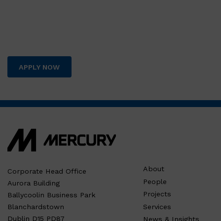
APPLY NOW
About
Corporate Head Office
People
Aurora Building
Projects
Ballycoolin Business Park
Services
Blanchardstown
Dublin D15 PD87
News & Insights